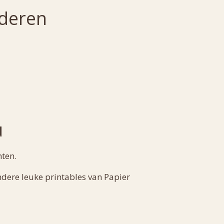
nderen
u
nten.
dere leuke printables van Papier