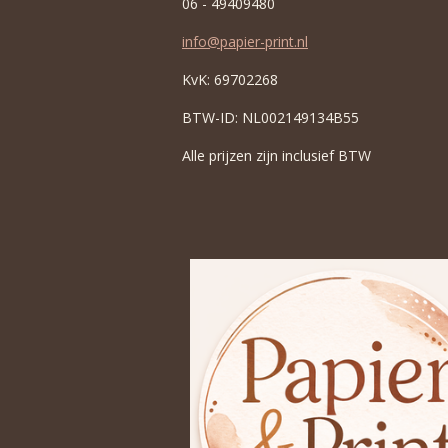
06 - 49409480
info@papier-print.nl
KvK: 69702268
BTW-ID: NL002149134B55
Alle prijzen zijn inclusief BTW