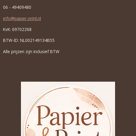
06 - 49409480
info@papier-print.nl
KvK: 69702268
BTW-ID: NL002149134B55
Alle prijzen zijn inclusief BTW