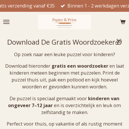
atis verzending vanaf €35
Binnen 1 - 2 werkdagen ve
Ga
direct
naar
de
hoofdinhoud
Download De Gratis Woordzoeker🎁
Op zoek naar een leuke puzzel voor kinderen?
Download hieronder
gratis een woordzoeker
en laat
kinderen meteen beginnen met puzzelen. Print de
puzzel thuis uit, pak een potlood en kijk hoeveel
woorden er gevonden kunnen worden.
De puzzel is speciaal gemaakt voor
kinderen van
ongeveer 7–12 jaar
en is overzichtelijk en leuk om
zelfstandig te maken.
Perfect voor thuis, op vakantie of als rustig moment