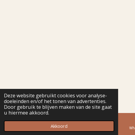
Deze website gebruikt cookies voor analyse-
doeleinden en/of het tonen van advertenties.
Door gebruik te blijven maken van de site gaat
u hiermee akkoord.
Akkoord
E-mailadres
Telefoonnummer
Wh