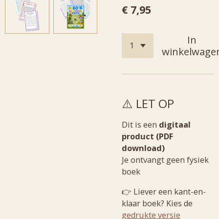
€ 7,95
In
winkelwage
⚠️ LET OP
Dit is een
digitaal
product (PDF
download)
Je ontvangt geen fysiek
boek
👉 Liever een kant-en-
klaar boek? Kies de
gedrukte versie