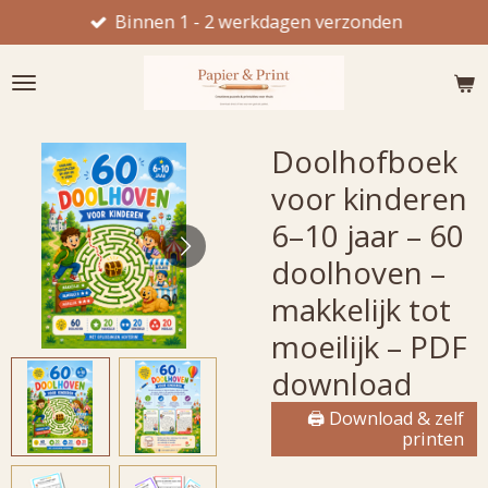
Binnen 1 - 2 werkdagen verzonden
Ga
direct
naar
de
hoofdinhoud
Doolhofboek
voor kinderen
6–10 jaar – 60
doolhoven –
makkelijk tot
moeilijk – PDF
download
🖨 Download & zelf
printen